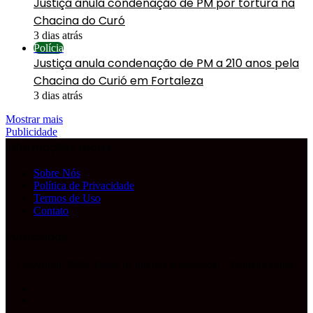
Justiça anula condenação de PM por tortura na
Chacina do Curó
3 dias atrás
Polícia
Justiça anula condenação de PM a 210 anos pela
Chacina do Curió em Fortaleza
3 dias atrás
Mostrar mais
Publicidade
Informações Legais
Sobre Nós
Política de Privacidade
Termos de Uso
Contato
Publicidade
© Copyright 2026, Todos os direitos reservados |
Primeira Capa
Facebook
YouTube
Instagram