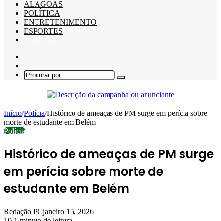
ALAGOAS
POLÍTICA
ENTRETENIMENTO
ESPORTES
POLÍCIA
Barra
Lateral
Switch
skin
Procurar
por
Início
/
Polícia
/
Histórico de ameaças de PM surge em perícia sobre
morte de estudante em Belém
Polícia
Histórico de ameaças de PM surge
em perícia sobre morte de
estudante em Belém
Redação PC
janeiro 15, 2026
10
1 minuto de leitura