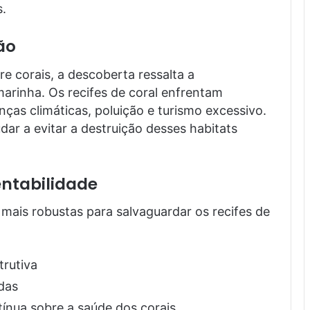
s.
ão
e corais, a descoberta ressalta a
arinha. Os recifes de coral enfrentam
nças climáticas, poluição e turismo excessivo.
ar a evitar a destruição desses habitats
ntabilidade
mais robustas para salvaguardar os recifes de
trutiva
das
ntínua sobre a saúde dos corais