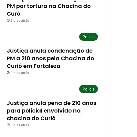
PM por tortura na Chacina do
Curó
2 dias atrás
Polícia
Justiça anula condenação de
PM a 210 anos pela Chacina do
Curió em Fortaleza
2 dias atrás
Polícia
Justiça anula pena de 210 anos
para policial envolvido na
chacina do Curió
3 dias atrás