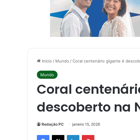
Início
/
Mundo
/
Coral centenário gigante é descob
Mundo
Coral centenári
descoberto na 
Redação PC
janeiro 15, 2026
Facebook
X
Linkedin
Pinterest