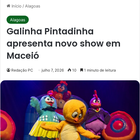
Início
/
Alagoas
Alagoas
Galinha Pintadinha
apresenta novo show em
Maceió
Redação PC
julho 7, 2026
10
1 minuto de leitura