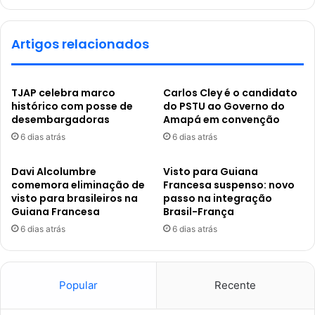
Artigos relacionados
TJAP celebra marco
Carlos Cley é o candidato
histórico com posse de
do PSTU ao Governo do
desembargadoras
Amapá em convenção
6 dias atrás
6 dias atrás
Davi Alcolumbre
Visto para Guiana
comemora eliminação de
Francesa suspenso: novo
visto para brasileiros na
passo na integração
Guiana Francesa
Brasil-França
6 dias atrás
6 dias atrás
Popular
Recente