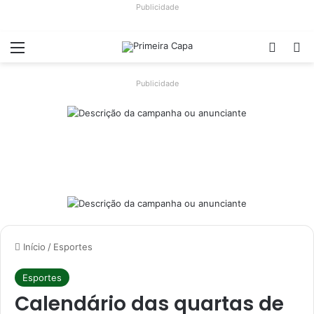
Publicidade
Menu
Switch
Pr
Publicidade
Início
/
Esportes
Esportes
Calendário das quartas de