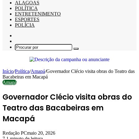
ALAGOAS
POLÍTICA
ENTRETENIMENTO
ESPORTES
POLÍCIA
Barra
Lateral
Switch
skin
Procurar
por
Início
/
Política
/
Amapá
/
Governador Clécio visita obras do Teatro das
Bacabeiras em Macapá
Amapá
Governador Clécio visita obras do
Teatro das Bacabeiras em
Macapá
Redação PC
maio 20, 2026
7
1 minuto de leitura