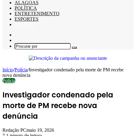
ALAGOAS
POLÍTICA
ENTRETENIMENTO
ESPORTES
POLÍCIA
Barra
Lateral
Switch
skin
Procurar
por
Início
/
Polícia
/
Investigador condenado pela morte de PM recebe
nova denúncia
Polícia
Investigador condenado pela
morte de PM recebe nova
denúncia
Redação PC
maio 19, 2026
7
1 minuto de leitura