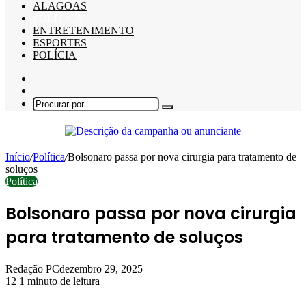
ALAGOAS
POLÍTICA
ENTRETENIMENTO
ESPORTES
POLÍCIA
Barra
Lateral
Switch
skin
Procurar
por
Início
/
Política
/
Bolsonaro passa por nova cirurgia para tratamento de
soluços
Política
Bolsonaro passa por nova cirurgia
para tratamento de soluços
Redação PC
dezembro 29, 2025
12
1 minuto de leitura