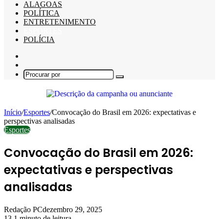
ALAGOAS
POLÍTICA
ENTRETENIMENTO
ESPORTES
POLÍCIA
Barra
Lateral
Switch
skin
Procurar
por
Início
/
Esportes
/
Convocação do Brasil em 2026: expectativas e
perspectivas analisadas
Esportes
Convocação do Brasil em 2026:
expectativas e perspectivas
analisadas
Redação PC
dezembro 29, 2025
13
1 minuto de leitura