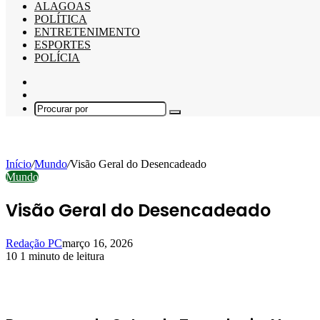
ALAGOAS
POLÍTICA
ENTRETENIMENTO
ESPORTES
POLÍCIA
Barra
Lateral
Switch
skin
Procurar
por
Início
/
Mundo
/
Visão Geral do Desencadeado
Mundo
Visão Geral do Desencadeado
Redação PC
março 16, 2026
10
1 minuto de leitura
Facebook
X
Linkedin
Pinterest
WhatsApp
Telegram