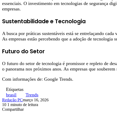
essenciais. O investimento em tecnologias de segurança digi
empresas.
Sustentabilidade e Tecnologia
A busca por práticas sustentáveis está se entrelaçando cada 
As empresas estão percebendo que a adoção de tecnologia su
Futuro do Setor
O futuro do setor de tecnologia é promissor e repleto de d
o panorama nos próximos anos. As empresas que souberem se
Com informações de: Google Trends.
Etiquetas
brasil
Trends
Redação PC
março 16, 2026
10
1 minuto de leitura
Facebook
X
Linkedin
Pinterest
WhatsApp
Telegram
Compartilhar
Facebook
X
Linkedin
Pinterest
WhatsApp
Telegram