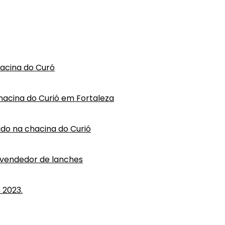
hacina do Curó
hacina do Curió em Fortaleza
vido na chacina do Curió
 vendedor de lanches
 2023.