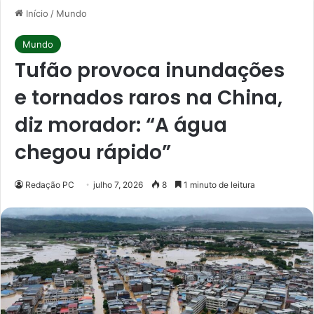
Início
/
Mundo
Mundo
Tufão provoca inundações
e tornados raros na China,
diz morador: “A água
chegou rápido”
Redação PC
julho 7, 2026
8
1 minuto de leitura