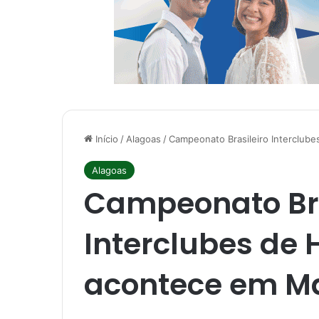
Início
/
Alagoas
/
Campeonato Brasileiro Interclub
Alagoas
Campeonato Bra
Interclubes de
acontece em M