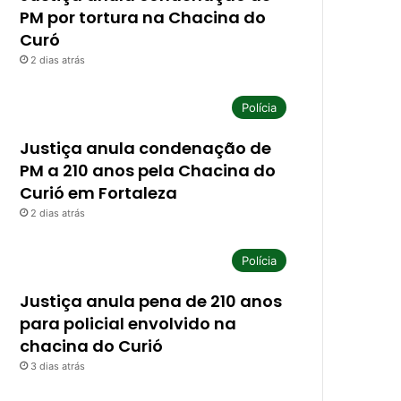
PM por tortura na Chacina do
Curó
2 dias atrás
Polícia
Justiça anula condenação de
PM a 210 anos pela Chacina do
Curió em Fortaleza
2 dias atrás
Polícia
Justiça anula pena de 210 anos
para policial envolvido na
chacina do Curió
3 dias atrás