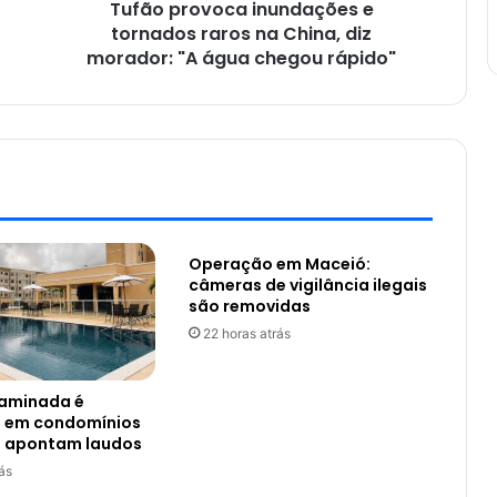
Tufão provoca inundações e
tornados raros na China, diz
morador: "A água chegou rápido"
Operação em Maceió:
câmeras de vigilância ilegais
são removidas
22 horas atrás
aminada é
 em condomínios
, apontam laudos
ás