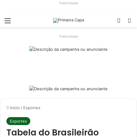
Publicidade
Menu
Switch
Pr
Publicidade
Início
/
Esportes
Esportes
Tabela do Brasileirão