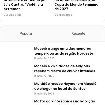
brasileiro é criticado por
do futebol brasileiro na
Luís Castro: “Violência
Copa do Mundo Feminina
extrema”
de 2027
3 dias atrás
3 dias atrás
Popular
Recente
Maceió atinge uma das menores
temperaturas da região Nordeste
maio 24, 2025
Maceió e 26 cidades de Alagoas
recebem alerta de chuvas intensas
maio 27, 2025
Multidão recebe Neymar em Maceió
ao chegar no hotel do Santos
maio 21, 2025
Motta garante rapidez na votação