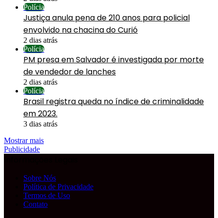
Polícia
Justiça anula pena de 210 anos para policial
envolvido na chacina do Curió
2 dias atrás
Polícia
PM presa em Salvador é investigada por morte
de vendedor de lanches
2 dias atrás
Polícia
Brasil registra queda no índice de criminalidade
em 2023.
3 dias atrás
Mostrar mais
Publicidade
Informações Legais
Sobre Nós
Política de Privacidade
Termos de Uso
Contato