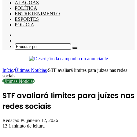
ALAGOAS
POLÍTICA
ENTRETENIMENTO
ESPORTES
POLÍCIA
Barra
Lateral
Switch
skin
Procurar
por
Início
/
Últimas Notícias
/
STF avaliará limites para juízes nas redes
sociais
Últimas Notícias
STF avaliará limites para juízes nas
redes sociais
Redação PC
janeiro 12, 2026
13
1 minuto de leitura