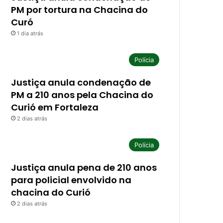
PM por tortura na Chacina do
Curó
1 dia atrás
Polícia
Justiça anula condenação de
PM a 210 anos pela Chacina do
Curió em Fortaleza
2 dias atrás
Polícia
Justiça anula pena de 210 anos
para policial envolvido na
chacina do Curió
2 dias atrás