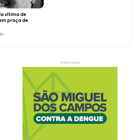
da vítima de
 em praça de
ás
Publicidade