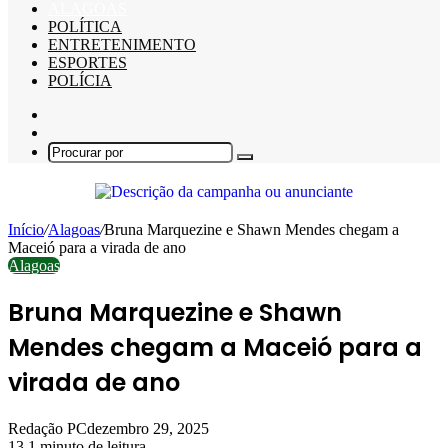
ALAGOAS
POLÍTICA
ENTRETENIMENTO
ESPORTES
POLÍCIA
Barra
Lateral
Switch
skin
Procurar
por
Início
/
Alagoas
/
Bruna Marquezine e Shawn Mendes chegam a
Maceió para a virada de ano
Alagoas
Bruna Marquezine e Shawn
Mendes chegam a Maceió para a
virada de ano
Redação PC
dezembro 29, 2025
13
1 minuto de leitura