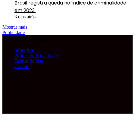
Brasil registra queda no índice de criminalidade
em 2023.
3 dias atrás
Mostrar mais
Publicidade
Informações Legais
Sobre Nós
Política de Privacidade
Termos de Uso
Contato
Publicidade
© Copyright 2026, Todos os direitos reservados |
Primeira Capa
Facebook
YouTube
Instagram
Facebook
X
WhatsApp
Telegram
Botão
Voltar
ao