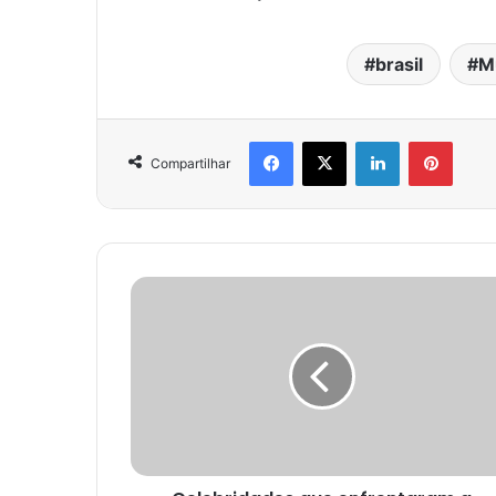
brasil
M
Facebook
X
Linkedin
Pinter
Compartilhar