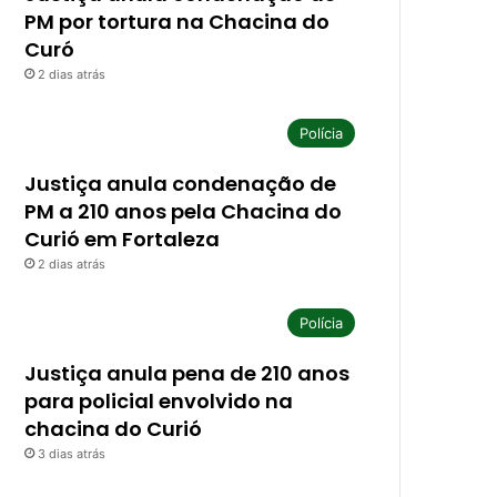
PM por tortura na Chacina do
Curó
2 dias atrás
Polícia
Justiça anula condenação de
PM a 210 anos pela Chacina do
Curió em Fortaleza
2 dias atrás
Polícia
Justiça anula pena de 210 anos
para policial envolvido na
chacina do Curió
3 dias atrás