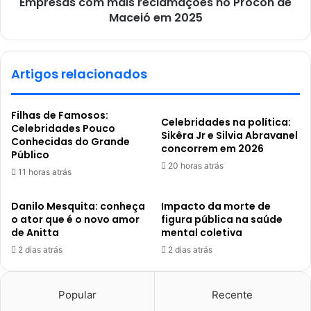
Empresas com mais reclamações no Procon de
Maceió em 2025
Artigos relacionados
Filhas de Famosos:
Celebridades na política:
Celebridades Pouco
Sikêra Jr e Silvia Abravanel
Conhecidas do Grande
concorrem em 2026
Público
20 horas atrás
11 horas atrás
Danilo Mesquita: conheça
Impacto da morte de
o ator que é o novo amor
figura pública na saúde
de Anitta
mental coletiva
2 dias atrás
2 dias atrás
Popular
Recente