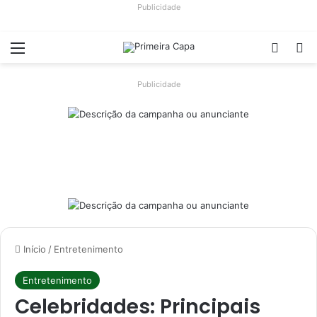
Publicidade
Menu
Switch
Pr
Publicidade
Início
/
Entretenimento
Entretenimento
Celebridades: Principais