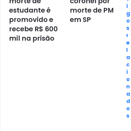
morte de
coronel por
i
estudante é
morte de PM
g
promovido e
em SP
o
recebe R$ 600
s
r
mil na prisão
e
l
a
c
i
o
n
a
d
o
s