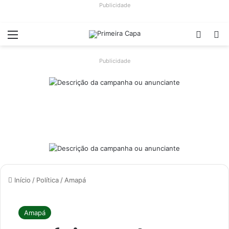
Publicidade
Menu
Switch
Pr
Publicidade
Início
/
Política
/
Amapá
Amapá