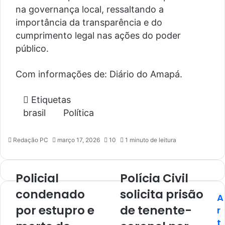
na governança local, ressaltando a
importância da transparência e do
cumprimento legal nas ações do poder
público.
Com informações de: Diário do Amapá.
Etiquetas
brasil
Política
Redação PC
março 17, 2026
10
1 minuto de leitura
Policial
Polícia Civil
condenado
solicita prisão
A
por estupro e
de tenente-
r
t