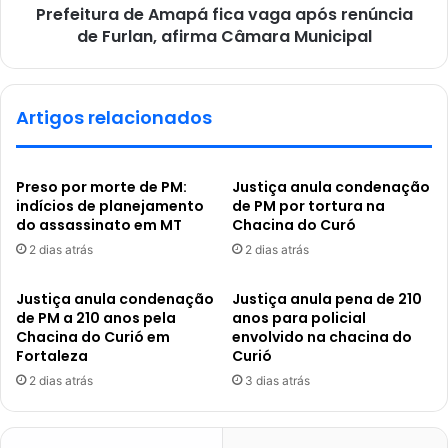
Prefeitura de Amapá fica vaga após renúncia
de Furlan, afirma Câmara Municipal
Artigos relacionados
Preso por morte de PM:
Justiça anula condenação
indícios de planejamento
de PM por tortura na
do assassinato em MT
Chacina do Curó
2 dias atrás
2 dias atrás
Justiça anula condenação
Justiça anula pena de 210
de PM a 210 anos pela
anos para policial
Chacina do Curió em
envolvido na chacina do
Fortaleza
Curió
2 dias atrás
3 dias atrás