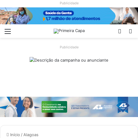
Publicidade
Menu
Switch
Pr
Publicidade
Início
/
Alagoas