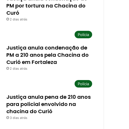
PM por tortura na Chacina do
Curó
2 dias atrás
Polícia
Justiça anula condenação de
PM a 210 anos pela Chacina do
Curió em Fortaleza
2 dias atrás
Polícia
Justiça anula pena de 210 anos
para policial envolvido na
chacina do Curió
3 dias atrás