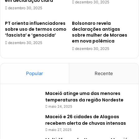
em declaração clara
dezembro 30, 2025
dezembro 30, 2025
PT orienta influenciadores
Bolsonaro revela
sobre uso de termos como
declarações antigas
‘fascista’ e ‘genocida’
sobre mulher de Moraes
em nova polêmica
dezembro 30, 2025
dezembro 30, 2025
Popular
Recente
Maceió atinge uma das menores
temperaturas da região Nordeste
maio 24, 2025
Maceió e 26 cidades de Alagoas
recebem alerta de chuvas intensas
maio 27, 2025