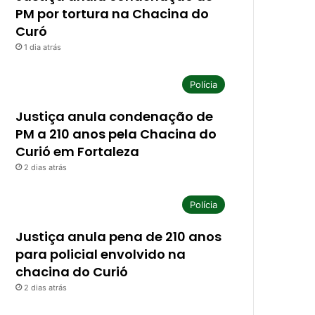
PM por tortura na Chacina do
Curó
1 dia atrás
Polícia
Justiça anula condenação de
PM a 210 anos pela Chacina do
Curió em Fortaleza
2 dias atrás
Polícia
Justiça anula pena de 210 anos
para policial envolvido na
chacina do Curió
2 dias atrás