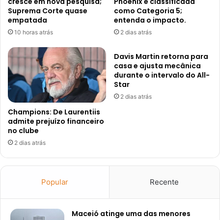
cresce em nova pesquisa;
Phoenix é classificada
Suprema Corte quase
como Categoria 5;
empatada
entenda o impacto.
10 horas atrás
2 dias atrás
Davis Martin retorna para
casa e ajusta mecânica
durante o intervalo do All-
Star
2 dias atrás
Champions: De Laurentiis
admite prejuízo financeiro
no clube
2 dias atrás
Popular
Recente
Maceió atinge uma das menores