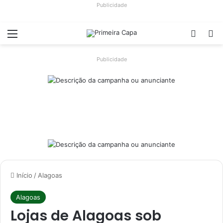
Publicidade
Menu
Switch
Pr
Publicidade
Início
/
Alagoas
Alagoas
Lojas de Alagoas sob