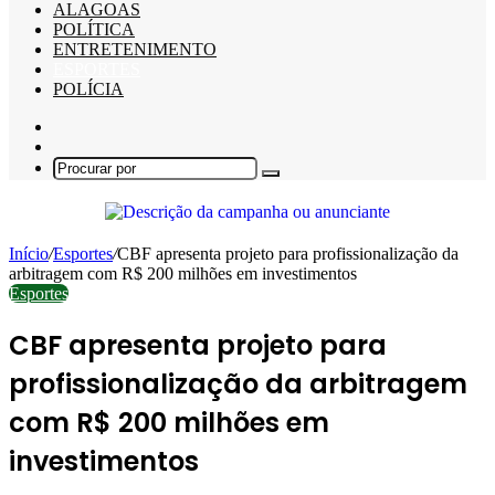
ALAGOAS
POLÍTICA
ENTRETENIMENTO
ESPORTES
POLÍCIA
Barra
Lateral
Switch
skin
Procurar
por
Início
/
Esportes
/
CBF apresenta projeto para profissionalização da
arbitragem com R$ 200 milhões em investimentos
Esportes
CBF apresenta projeto para
profissionalização da arbitragem
com R$ 200 milhões em
investimentos