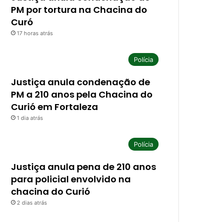
PM por tortura na Chacina do
Curó
17 horas atrás
Polícia
Justiça anula condenação de
PM a 210 anos pela Chacina do
Curió em Fortaleza
1 dia atrás
Polícia
Justiça anula pena de 210 anos
para policial envolvido na
chacina do Curió
2 dias atrás