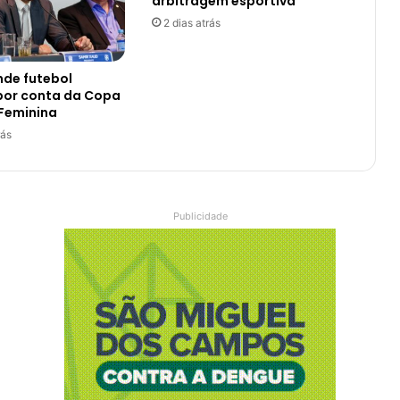
arbitragem esportiva
2 dias atrás
nde futebol
 por conta da Copa
Feminina
rás
Publicidade