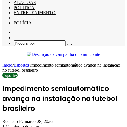
ALAGOAS
POLÍTICA
ENTRETENIMENTO
ESPORTES
POLÍCIA
Barra
Lateral
Switch
skin
Procurar
por
Início
/
Esportes
/
Impedimento semiautomático avança na instalação
no futebol brasileiro
Esportes
Impedimento semiautomático
avança na instalação no futebol
brasileiro
Redação PC
março 28, 2026
12
1 minuto de leitura