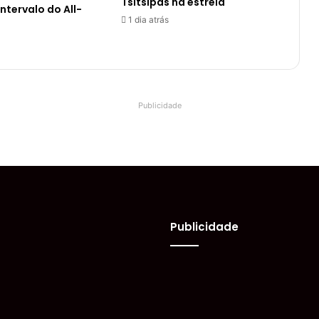
Tsitsipas na estreia
ntervalo do All-
1 dia atrás
Publicidade
Publicidade