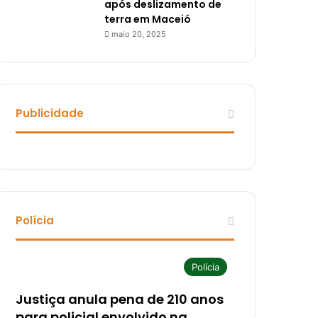
após deslizamento de
terra em Maceió
maio 20, 2025
Publicidade
Polícia
Polícia
Justiça anula pena de 210 anos
para policial envolvido na