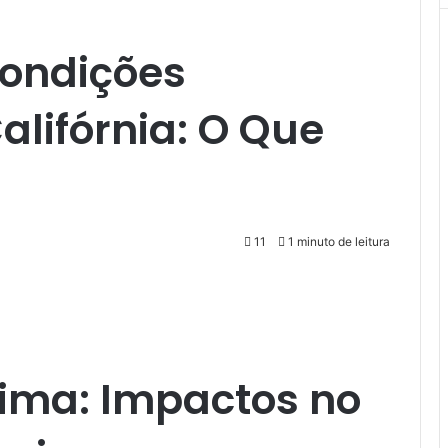
ondições
alifórnia: O Que
11
1 minuto de leitura
xima: Impactos no