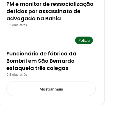
PM e monitor de ressocialização
detidos por assassinato de
advogada na Bahia
2 dias atrás
Polícia
Funcionário de fábrica da
Bombril em São Bernardo
esfaqueia três colegas
5 dias atrás
Mostrar mais