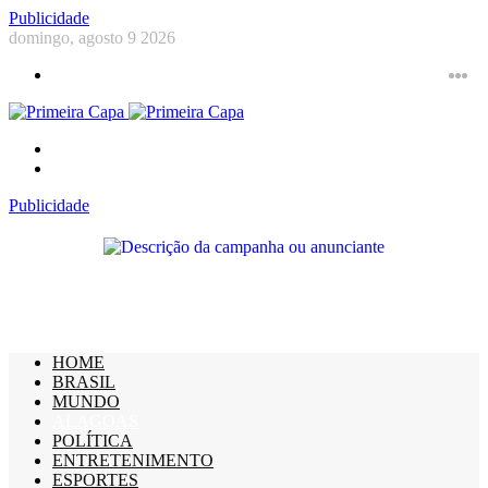
Publicidade
domingo, agosto 9 2026
Menu
Ins
Y
F
Procurar
por
Switch
skin
Publicidade
HOME
BRASIL
MUNDO
ALAGOAS
POLÍTICA
ENTRETENIMENTO
ESPORTES