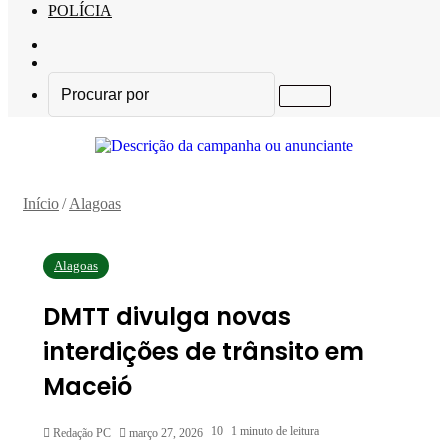
POLÍCIA
Barra
Lateral
Switch
skin
Procurar
por
Início
/
Alagoas
Alagoas
DMTT divulga novas
interdições de trânsito em
Maceió
10
1 minuto de leitura
Redação PC
março 27, 2026