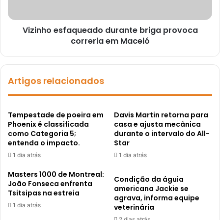
Vizinho esfaqueado durante briga provoca
correria em Maceió
Artigos relacionados
Tempestade de poeira em
Davis Martin retorna para
Phoenix é classificada
casa e ajusta mecânica
como Categoria 5;
durante o intervalo do All-
entenda o impacto.
Star
1 dia atrás
1 dia atrás
Masters 1000 de Montreal:
Condição da águia
João Fonseca enfrenta
americana Jackie se
Tsitsipas na estreia
agrava, informa equipe
1 dia atrás
veterinária
2 dias atrás