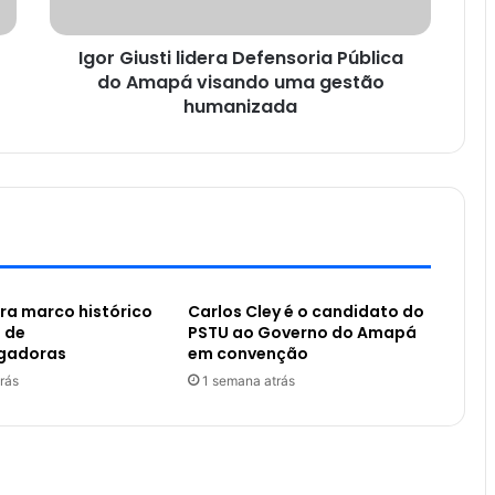
Igor Giusti lidera Defensoria Pública
do Amapá visando uma gestão
humanizada
ra marco histórico
Carlos Cley é o candidato do
 de
PSTU ao Governo do Amapá
gadoras
em convenção
rás
1 semana atrás