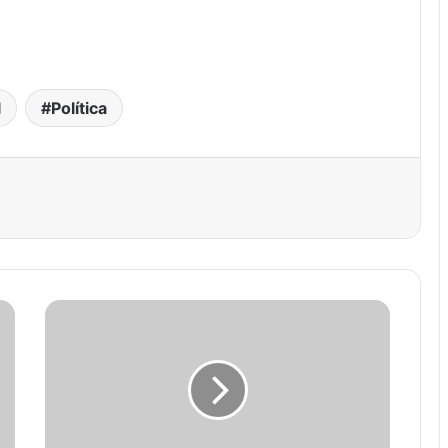
l
Política
est