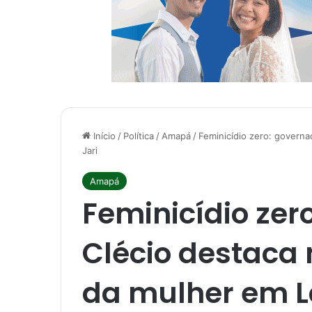
Início
/
Política
/
Amapá
/
Feminicídio zero: governa
Jari
Amapá
Feminicídio zer
Clécio destaca 
da mulher em La