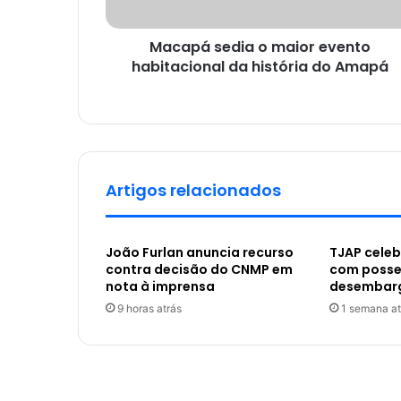
Macapá sedia o maior evento
habitacional da história do Amapá
Artigos relacionados
João Furlan anuncia recurso
TJAP celeb
contra decisão do CNMP em
com posse
nota à imprensa
desembar
9 horas atrás
1 semana at