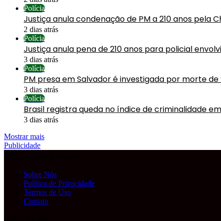
Polícia
Justiça anula condenação de PM a 210 anos pela C
2 dias atrás
Polícia
Justiça anula pena de 210 anos para policial envol
3 dias atrás
Polícia
PM presa em Salvador é investigada por morte de
3 dias atrás
Polícia
Brasil registra queda no índice de criminalidade em
3 dias atrás
Mostrar mais
Publicidade
Informações Legais
Sobre Nós
Política de Privacidade
Termos de Uso
Contato
Publicidade