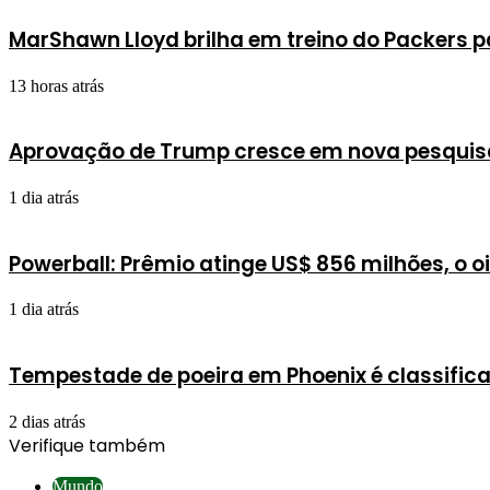
MarShawn Lloyd brilha em treino do Packers 
13 horas atrás
Aprovação de Trump cresce em nova pesqui
1 dia atrás
Powerball: Prêmio atinge US$ 856 milhões, o o
1 dia atrás
Tempestade de poeira em Phoenix é classific
2 dias atrás
Verifique também
Fechar
Mundo