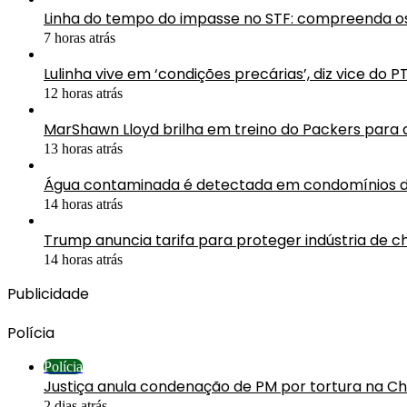
Linha do tempo do impasse no STF: compreenda os
7 horas atrás
Lulinha vive em ‘condições precárias’, diz vice do P
12 horas atrás
MarShawn Lloyd brilha em treino do Packers para
13 horas atrás
Água contaminada é detectada em condomínios d
14 horas atrás
Trump anuncia tarifa para proteger indústria de ch
14 horas atrás
Publicidade
Polícia
Polícia
Justiça anula condenação de PM por tortura na C
2 dias atrás