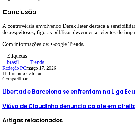
Conclusão
A controvérsia envolvendo Derek Jeter destaca a sensibilida
desrespeitosos, figuras públicas devem estar cientes do imp
Com informações de: Google Trends.
Etiquetas
brasil
Trends
Redação PC
março 17, 2026
11
1 minuto de leitura
Facebook
X
Linkedin
Pinterest
WhatsApp
Telegram
Compartilhar
Facebook
X
Linkedin
Pinterest
WhatsApp
Telegram
Libertad e Barcelona se enfrentam na Liga Ecu
Viúva de Claudinho denuncia calote em direito
Artigos relacionados