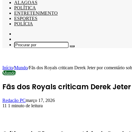
ALAGOAS
POLÍTICA
ENTRETENIMENTO
ESPORTES
POLÍCIA
Barra
Lateral
Switch
skin
Procurar
por
Início
/
Mundo
/
Fãs dos Royals criticam Derek Jeter por comentário s
Mundo
Fãs dos Royals criticam Derek Jete
Redação PC
março 17, 2026
11
1 minuto de leitura
Facebook
X
Linkedin
Pinterest
WhatsApp
Telegram