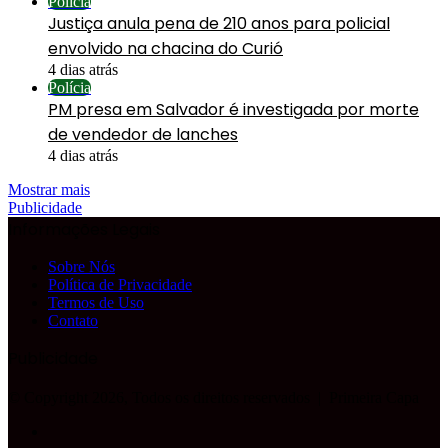
Polícia
Justiça anula pena de 210 anos para policial
envolvido na chacina do Curió
4 dias atrás
Polícia
PM presa em Salvador é investigada por morte
de vendedor de lanches
4 dias atrás
Mostrar mais
Publicidade
Informações Legais
Sobre Nós
Política de Privacidade
Termos de Uso
Contato
Publicidade
© Copyright 2026, Todos os direitos reservados |
Primeira Capa
Facebook