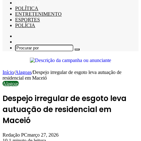
ALAGOAS
POLÍTICA
ENTRETENIMENTO
ESPORTES
POLÍCIA
Barra
Lateral
Switch
skin
Procurar
por
Início
/
Alagoas
/
Despejo irregular de esgoto leva autuação de
residencial em Maceió
Alagoas
Despejo irregular de esgoto leva
autuação de residencial em
Maceió
Redação PC
março 27, 2026
10
1 minuto de leitura