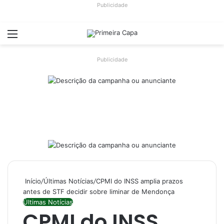
Publicidade
Menu
Switch
Pr
Publicidade
Início
/
Últimas Notícias
/
CPMI do INSS amplia prazos
antes de STF decidir sobre liminar de Mendonça
Últimas Notícias
CPMI do INSS