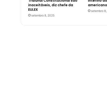
Tribunal Constitucional são
interino d
inaceitáveis, diz chefe da
americano
EULEX
setembro 8,
setembro 8, 2025