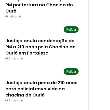
PM por tortura na Chacina do
Curó
1 dia atrás
Polícia
Justiça anula condenação de
PM a 210 anos pela Chacina do
Curió em Fortaleza
2 dias atrás
Polícia
Justiça anula pena de 210 anos
para policial envolvido na
chacina do Curió
2 dias atrás