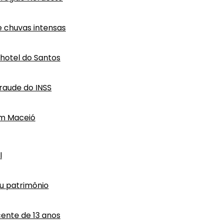
e chuvas intensas
hotel do Santos
raude do INSS
em Maceió
l
eu patrimônio
ente de 13 anos