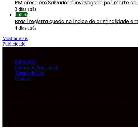
PM presa em Salvador é investigada por morte de
3 dias atrás
Polícia
Brasil registra queda no índice de criminalidade em
4 dias atrás
Mostrar mais
Publicidade
Informações Legais
Sobre Nós
Política de Privacidade
Termos de Uso
Contato
Publicidade
© Copyright 2026, Todos os direitos reservados |
Primeira Capa
Facebook
YouTube
Instagram
Facebook
X
WhatsApp
Telegram
Botão