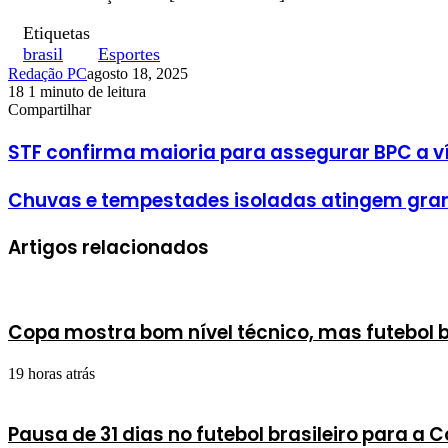
Etiquetas
brasil
Esportes
Redação PC
agosto 18, 2025
18
1 minuto de leitura
Facebook
X
Linkedin
Pinterest
WhatsApp
Telegram
Compartilhar
Facebook
X
Linkedin
Pinterest
WhatsApp
Telegram
STF confirma maioria para assegurar BPC a v
Chuvas e tempestades isoladas atingem gran
Artigos relacionados
Copa mostra bom nível técnico, mas futebol br
19 horas atrás
Pausa de 31 dias no futebol brasileiro para a