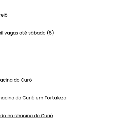
eió
mil vagas até sábado (8)
hacina do Curó
hacina do Curió em Fortaleza
vido na chacina do Curió