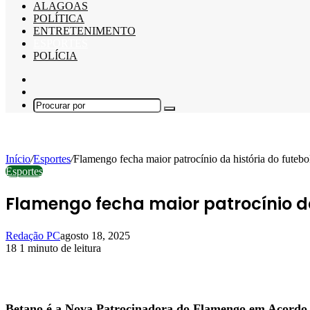
ALAGOAS
POLÍTICA
ENTRETENIMENTO
ESPORTES
POLÍCIA
Barra
Lateral
Switch
skin
Procurar
por
Início
/
Esportes
/
Flamengo fecha maior patrocínio da história do futebol
Esportes
Flamengo fecha maior patrocínio da 
Redação PC
agosto 18, 2025
18
1 minuto de leitura
Facebook
X
Linkedin
Pinterest
WhatsApp
Telegram
Betano é a Nova Patrocinadora do Flamengo em Acordo S