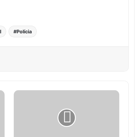
.
l
Polícia
est