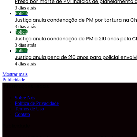
Preso por morte de PM: indícios de planejamento 
3 dias atrás
Polícia
Justiça anula condenação de PM por tortura na C
3 dias atrás
Polícia
Justiça anula condenação de PM a 210 anos pela C
3 dias atrás
Polícia
Justiça anula pena de 210 anos para policial envol
4 dias atrás
Mostrar mais
Publicidade
Informações Legais
Sobre Nós
Política de Privacidade
Termos de Uso
Contato
Publicidade