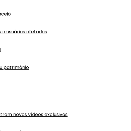
aceió
a usuários afetados
l
eu patrimônio
tram novos vídeos exclusivos