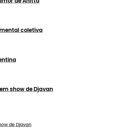
 amor de Anitta
mental coletiva
entina
s em show de Djavan
show de Djavan