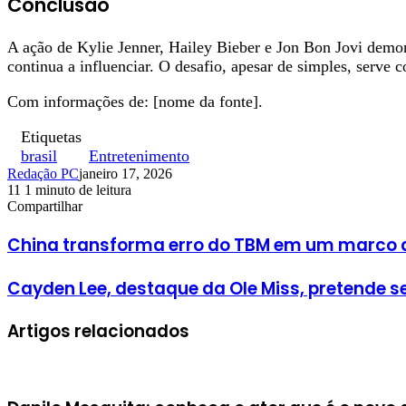
Conclusão
A ação de Kylie Jenner, Hailey Bieber e Jon Bon Jovi demons
continua a influenciar. O desafio, apesar de simples, serve
Com informações de: [nome da fonte].
Etiquetas
brasil
Entretenimento
Redação PC
janeiro 17, 2026
11
1 minuto de leitura
Facebook
X
Linkedin
Pinterest
WhatsApp
Telegram
Compartilhar
Facebook
X
Linkedin
Pinterest
WhatsApp
Telegram
China transforma erro do TBM em um marco d
Cayden Lee, destaque da Ole Miss, pretende s
Artigos relacionados