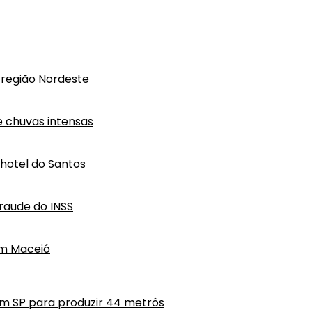
região Nordeste
e chuvas intensas
hotel do Santos
raude do INSS
em Maceió
em SP para produzir 44 metrôs