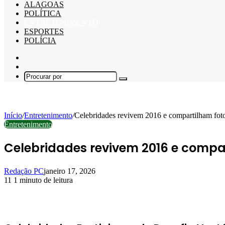
ALAGOAS
POLÍTICA
ENTRETENIMENTO
ESPORTES
POLÍCIA
Barra
Lateral
Switch
skin
Procurar
por
Início
/
Entretenimento
/
Celebridades revivem 2016 e compartilham fotos
Entretenimento
Celebridades revivem 2016 e compar
Redação PC
janeiro 17, 2026
11
1 minuto de leitura
Facebook
X
Linkedin
Pinterest
WhatsApp
Telegram