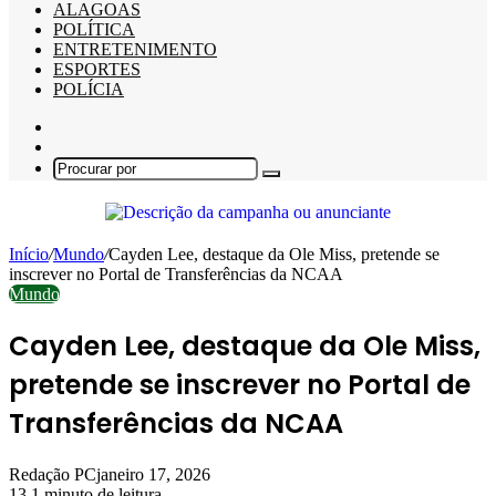
ALAGOAS
POLÍTICA
ENTRETENIMENTO
ESPORTES
POLÍCIA
Barra
Lateral
Switch
skin
Procurar
por
Início
/
Mundo
/
Cayden Lee, destaque da Ole Miss, pretende se
inscrever no Portal de Transferências da NCAA
Mundo
Cayden Lee, destaque da Ole Miss,
pretende se inscrever no Portal de
Transferências da NCAA
Redação PC
janeiro 17, 2026
13
1 minuto de leitura