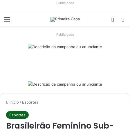
Publicidade
Menu
Switch
Pr
Publicidade
Início
/
Esportes
Esportes
Brasileirão Feminino Sub-