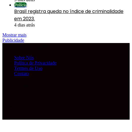
Polícia
Brasil registra queda no índice de criminalidade
em 2023.
4 dias atrás
Mostrar mais
Publicidade
Informações Legais
Sobre Nós
Política de Privacidade
Termos de Uso
Contato
Publicidade
© Copyright 2026, Todos os direitos reservados |
Primeira Capa
Facebook
YouTube
Instagram
Facebook
X
WhatsApp
Telegram
Botão
Voltar