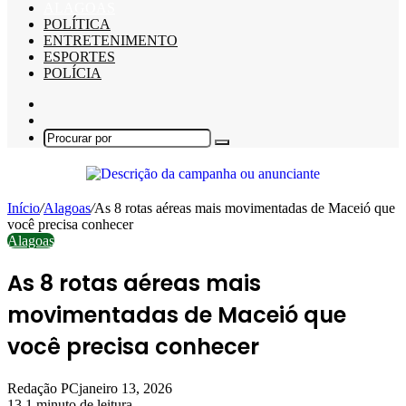
ALAGOAS
POLÍTICA
ENTRETENIMENTO
ESPORTES
POLÍCIA
Barra
Lateral
Switch
skin
Procurar
por
Início
/
Alagoas
/
As 8 rotas aéreas mais movimentadas de Maceió que
você precisa conhecer
Alagoas
As 8 rotas aéreas mais
movimentadas de Maceió que
você precisa conhecer
Redação PC
janeiro 13, 2026
13
1 minuto de leitura