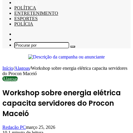
ALAGOAS
POLÍTICA
ENTRETENIMENTO
ESPORTES
POLÍCIA
Barra
Lateral
Switch
skin
Procurar
por
Início
/
Alagoas
/
Workshop sobre energia elétrica capacita servidores
do Procon Maceió
Alagoas
Workshop sobre energia elétrica
capacita servidores do Procon
Maceió
Redação PC
março 25, 2026
10
1 minuto de leitura