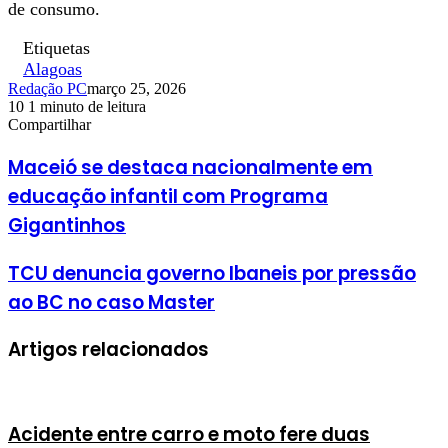
de consumo.
Etiquetas
Alagoas
Redação PC
março 25, 2026
10
1 minuto de leitura
Facebook
X
Linkedin
Pinterest
WhatsApp
Telegram
Compartilhar
Facebook
X
Linkedin
Pinterest
WhatsApp
Telegram
Maceió se destaca nacionalmente em
educação infantil com Programa
Gigantinhos
TCU denuncia governo Ibaneis por pressão
ao BC no caso Master
Artigos relacionados
Acidente entre carro e moto fere duas