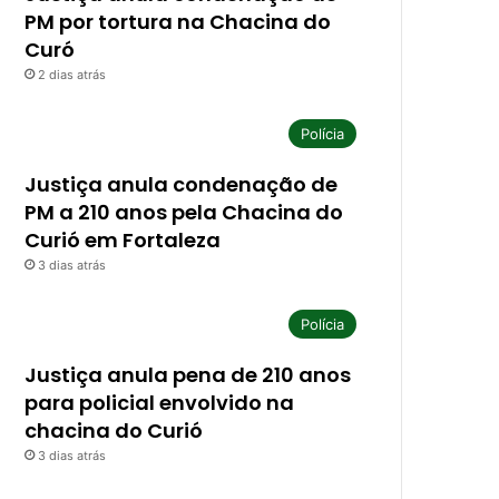
PM por tortura na Chacina do
Curó
2 dias atrás
Polícia
Justiça anula condenação de
PM a 210 anos pela Chacina do
Curió em Fortaleza
3 dias atrás
Polícia
Justiça anula pena de 210 anos
para policial envolvido na
chacina do Curió
3 dias atrás