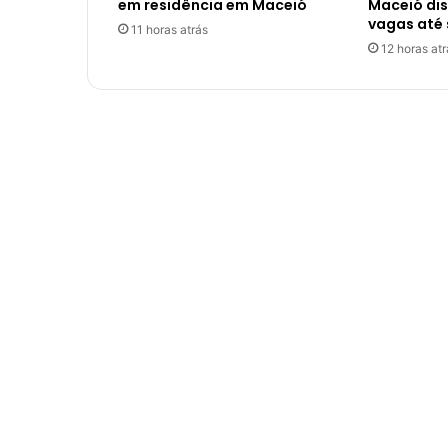
em residência em Maceió
Maceió disp
vagas até
11 horas atrás
12 horas atr