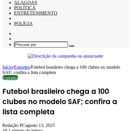
ALAGOAS
POLÍTICA
ENTRETENIMENTO
ESPORTES
POLÍCIA
Barra
Lateral
Switch
skin
Procurar
por
Início
/
Esportes
/
Futebol brasileiro chega a 100 clubes no modelo
SAF; confira a lista completa
Esportes
Futebol brasileiro chega a 100
clubes no modelo SAF; confira a
lista completa
Redação PC
agosto 13, 2025
18
1 minuto de leitura