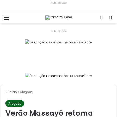
Publicidade
Menu
Switch
Pr
Publicidade
Início
/
Alagoas
Alagoas
Verão Massayó retoma