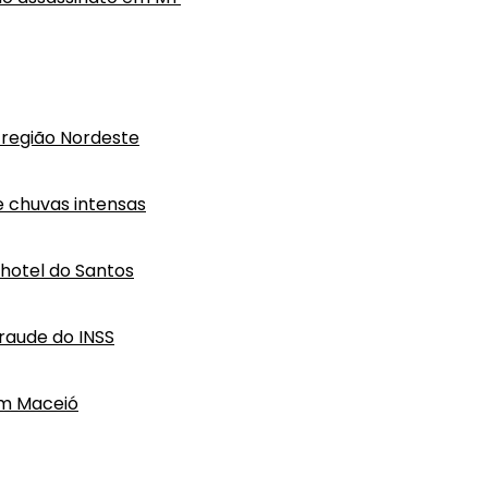
região Nordeste
e chuvas intensas
hotel do Santos
raude do INSS
em Maceió