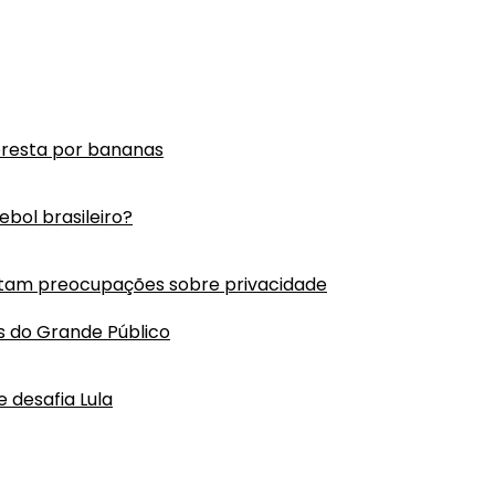
oresta por bananas
bol brasileiro?
tam preocupações sobre privacidade
s do Grande Público
 desafia Lula