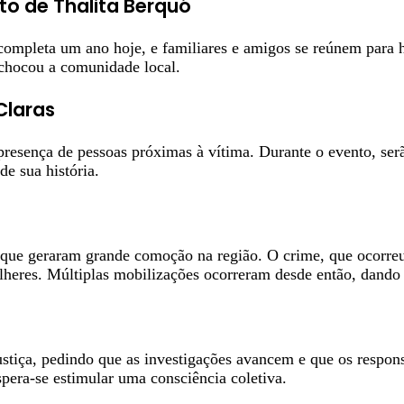
 de Thalita Berquó
ó completa um ano hoje, e familiares e amigos se reúnem para
 chocou a comunidade local.
Claras
a presença de pessoas próximas à vítima. Durante o evento, s
de sua história.
s que geraram grande comoção na região. O crime, que ocorre
heres. Múltiplas mobilizações ocorreram desde então, dando v
stiça, pedindo que as investigações avancem e que os respons
pera-se estimular uma consciência coletiva.