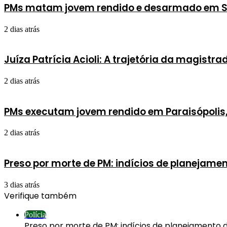
PMs matam jovem rendido e desarmado em S
2 dias atrás
Juíza Patrícia Acioli: A trajetória da magist
2 dias atrás
PMs executam jovem rendido em Paraisópolis
2 dias atrás
Preso por morte de PM: indícios de planejam
3 dias atrás
Verifique também
Fechar
Polícia
Preso por morte de PM: indícios de planejamento 