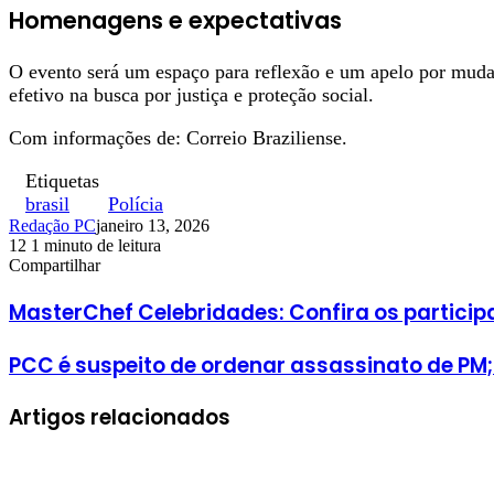
Homenagens e expectativas
O evento será um espaço para reflexão e um apelo por mud
efetivo na busca por justiça e proteção social.
Com informações de: Correio Braziliense.
Etiquetas
brasil
Polícia
Redação PC
janeiro 13, 2026
12
1 minuto de leitura
Facebook
X
Linkedin
Pinterest
WhatsApp
Telegram
Compartilhar
Facebook
X
Linkedin
Pinterest
WhatsApp
Telegram
MasterChef Celebridades: Confira os participa
PCC é suspeito de ordenar assassinato de PM;
Artigos relacionados