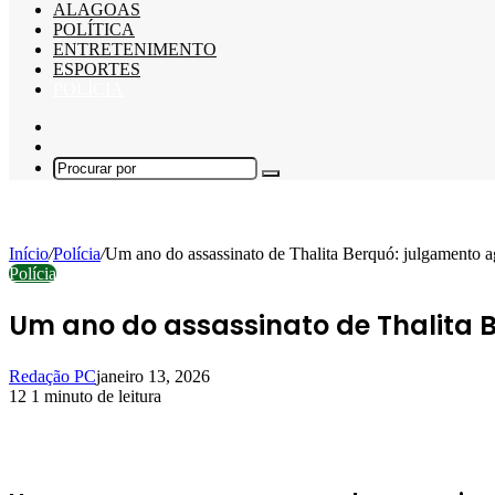
ALAGOAS
POLÍTICA
ENTRETENIMENTO
ESPORTES
POLÍCIA
Barra
Lateral
Switch
skin
Procurar
por
Início
/
Polícia
/
Um ano do assassinato de Thalita Berquó: julgamento 
Polícia
Um ano do assassinato de Thalita
Redação PC
janeiro 13, 2026
12
1 minuto de leitura
Facebook
X
Linkedin
Pinterest
WhatsApp
Telegram