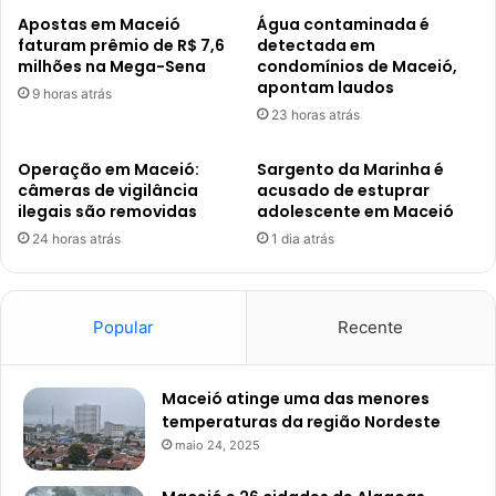
Apostas em Maceió
Água contaminada é
faturam prêmio de R$ 7,6
detectada em
milhões na Mega-Sena
condomínios de Maceió,
apontam laudos
9 horas atrás
23 horas atrás
Operação em Maceió:
Sargento da Marinha é
câmeras de vigilância
acusado de estuprar
ilegais são removidas
adolescente em Maceió
24 horas atrás
1 dia atrás
Popular
Recente
Maceió atinge uma das menores
temperaturas da região Nordeste
maio 24, 2025