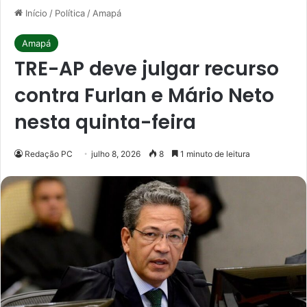
Início
/
Política
/
Amapá
Amapá
TRE-AP deve julgar recurso
contra Furlan e Mário Neto
nesta quinta-feira
Redação PC
julho 8, 2026
8
1 minuto de leitura